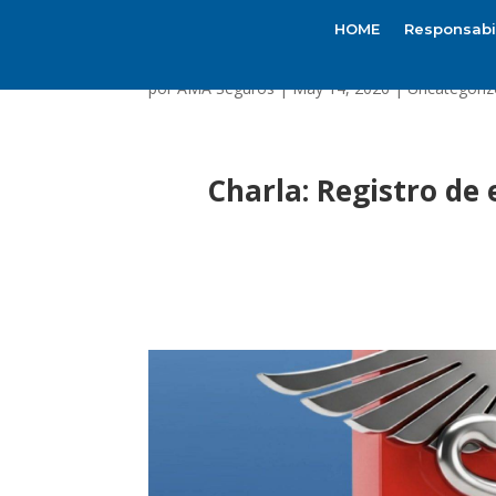
HOME
Responsabil
por
AMA Seguros
|
May 14, 2026
|
Uncategoriz
Charla: Registro de 