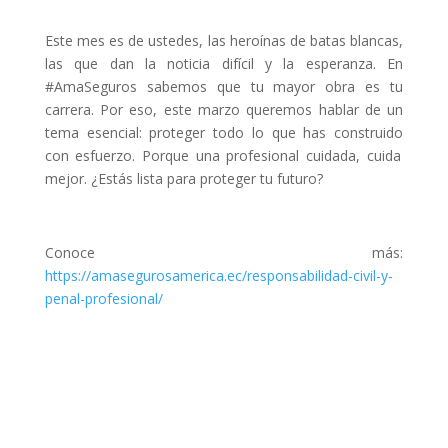
Este
mes
es de
ustedes
, las
heroínas
de batas
blancas
,
las
que
dan la
noticia
difícil
y la
esperanza
. En
#AmaSeguros
sabemos
que
tu
mayor
obra
es
tu
carrera
. Por
eso
,
este
marzo
queremos
hablar
de un
tema
esencial
:
proteger
todo
lo
que
has
construido
con
esfuerzo
.
Porque
una
profesional
cuidada
,
cuida
mejor
. ¿
Estás
lista
para
proteger
tu
futuro
?
Conoce
más
:
https://amasegurosamerica.ec/responsabilidad
-civil-y-
penal-profesional/