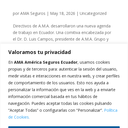
por
AMA Seguros
|
May 18, 2026
|
Uncategorized
Directivos de A.M.A. desarrollaron una nueva agenda
de trabajo en Ecuador. Una comitiva encabezada por
el Dr. D. Luis Campos, presidente de A.M.A. Grupo y
AMA América; Dña. Raquel Murillo, directora general;
Valoramos tu privacidad
D. Luis Alberto Calvo, vicepresidente primero; D.
Álvaro...
En
AMA América Seguros Ecuador
, usamos cookies
propias y de terceros para: autenticar la sesión del usuario,
medir visitas e interacciones en nuestra web, y crear perfiles
« Entradas más antiguas
de comportamiento de los usuarios. Esto nos ayuda a
Buscar
personalizar la información que ves en la web y a enviarte
información comercial basada en tus hábitos de
Recent Posts
navegación. Puedes aceptar todas las cookies pulsando
“Aceptar Todas” o configurarlas con “Personalizar”.
Política
de Cookies.
Recent Comments