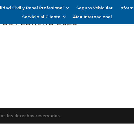
idad Civil y Penal Profesional
Seguro Vehicular
Inform
Servicio al Cliente
AMA Internacional
DOS FEBRERO 2026
os los derechos reservados.