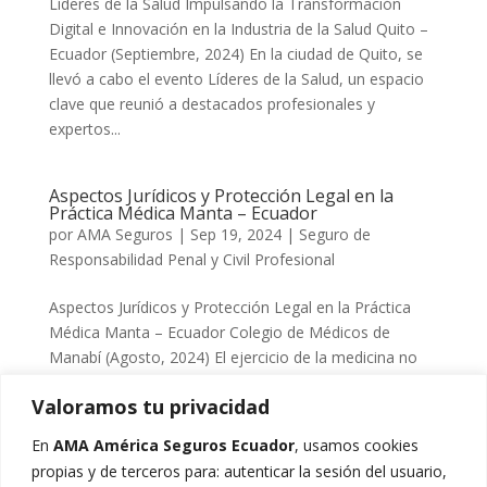
Líderes de la Salud Impulsando la Transformación
Digital e Innovación en la Industria de la Salud Quito –
Ecuador (Septiembre, 2024) En la ciudad de Quito, se
llevó a cabo el evento Líderes de la Salud, un espacio
clave que reunió a destacados profesionales y
expertos...
Aspectos Jurídicos y Protección Legal en la
Práctica Médica Manta – Ecuador
por
AMA Seguros
|
Sep 19, 2024
|
Seguro de
Responsabilidad Penal y Civil Profesional
Aspectos Jurídicos y Protección Legal en la Práctica
Médica Manta – Ecuador Colegio de Médicos de
Manabí (Agosto, 2024) El ejercicio de la medicina no
solo se sustenta en la pericia clínica, sino también en
Valoramos tu privacidad
un adecuado entendimiento de los marcos jurídicos
que...
En
AMA América Seguros Ecuador
, usamos cookies
propias y de terceros para: autenticar la sesión del usuario,