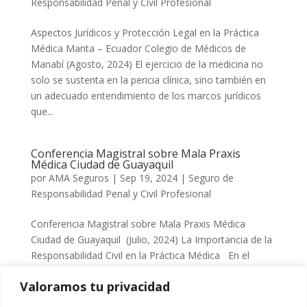
Responsabilidad Penal y Civil Profesional
Aspectos Jurídicos y Protección Legal en la Práctica
Médica Manta – Ecuador Colegio de Médicos de
Manabí (Agosto, 2024) El ejercicio de la medicina no
solo se sustenta en la pericia clínica, sino también en
un adecuado entendimiento de los marcos jurídicos
que...
Conferencia Magistral sobre Mala Praxis
Médica Ciudad de Guayaquil
por
AMA Seguros
|
Sep 19, 2024
|
Seguro de
Responsabilidad Penal y Civil Profesional
Conferencia Magistral sobre Mala Praxis Médica
Ciudad de Guayaquil (Julio, 2024) La Importancia de la
Responsabilidad Civil en la Práctica Médica En el
dinámico y exigente campo de la medicina, los
Valoramos tu privacidad
Profesionales de la Salud no solo enfrentan retos
clínicos diarios,...