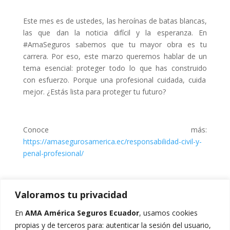
Este
mes
es de
ustedes
, las
heroínas
de batas
blancas
,
las
que
dan la
noticia
difícil
y la
esperanza
. En
#AmaSeguros
sabemos
que
tu
mayor
obra
es
tu
carrera
. Por
eso
,
este
marzo
queremos
hablar
de un
tema
esencial
:
proteger
todo
lo
que
has
construido
con
esfuerzo
.
Porque
una
profesional
cuidada
,
cuida
mejor
. ¿
Estás
lista
para
proteger
tu
futuro
?
Conoce
más
:
https://amasegurosamerica.ec/responsabilidad
-civil-y-
penal-profesional/
Valoramos tu privacidad
En
AMA América Seguros Ecuador
, usamos cookies
propias y de terceros para: autenticar la sesión del usuario,